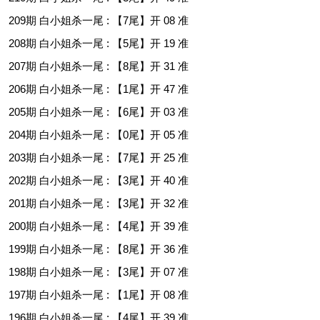
209期 白小姐杀一尾 : 【7尾】开 08 准
208期 白小姐杀一尾 : 【5尾】开 19 准
207期 白小姐杀一尾 : 【8尾】开 31 准
206期 白小姐杀一尾 : 【1尾】开 47 准
205期 白小姐杀一尾 : 【6尾】开 03 准
204期 白小姐杀一尾 : 【0尾】开 05 准
203期 白小姐杀一尾 : 【7尾】开 25 准
202期 白小姐杀一尾 : 【3尾】开 40 准
201期 白小姐杀一尾 : 【3尾】开 32 准
200期 白小姐杀一尾 : 【4尾】开 39 准
199期 白小姐杀一尾 : 【8尾】开 36 准
198期 白小姐杀一尾 : 【3尾】开 07 准
197期 白小姐杀一尾 : 【1尾】开 08 准
196期 白小姐杀一尾 : 【4尾】开 39 准