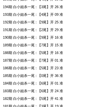
194期 白小姐杀一尾 : 【3尾】开 26 准
193期 白小姐杀一尾 : 【4尾】开 09 准
192期 白小姐杀一尾 : 【9尾】开 25 准
191期 白小姐杀一尾 : 【2尾】开 29 准
190期 白小姐杀一尾 : 【9尾】开 16 准
189期 白小姐杀一尾 : 【7尾】开 15 准
188期 白小姐杀一尾 : 【5尾】开 16 准
187期 白小姐杀一尾 : 【7尾】开 01 准
186期 白小姐杀一尾 : 【5尾】开 23 准
185期 白小姐杀一尾 : 【0尾】开 36 准
184期 白小姐杀一尾 : 【6尾】开 01 准
183期 白小姐杀一尾 : 【6尾】开 24 准
182期 白小姐杀一尾 : 【5尾】开 41 准
181期 白小姐杀一尾 : 【3尾】开 19 准