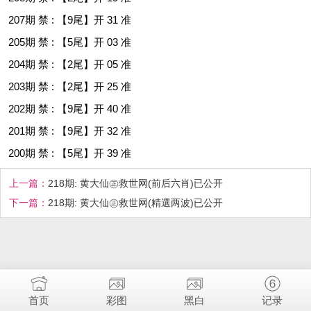
207期 禁 : 【9尾】开 31 准
205期 禁 : 【5尾】开 03 准
204期 禁 : 【2尾】开 05 准
203期 禁 : 【2尾】开 25 准
202期 禁 : 【9尾】开 40 准
201期 禁 : 【9尾】开 32 准
200期 禁 : 【5尾】开 39 准
上一篇：
218期: 黄大仙㊣救世网(前后六肖)已公开
下一篇：
218期: 黄大仙㊣救世网(精選两波)已公开
首页
彩图
黑白
记录