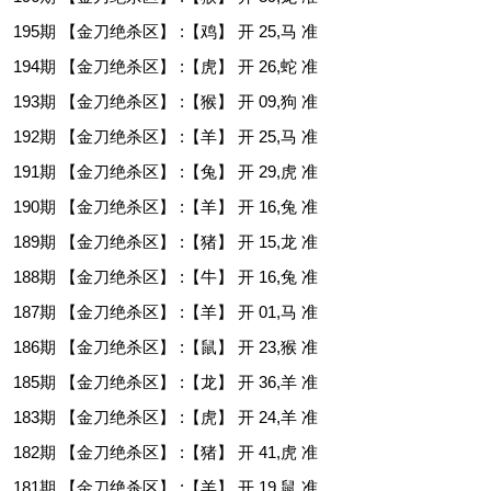
195期 【金刀绝杀区】 :【鸡】 开 25,马 准
194期 【金刀绝杀区】 :【虎】 开 26,蛇 准
193期 【金刀绝杀区】 :【猴】 开 09,狗 准
192期 【金刀绝杀区】 :【羊】 开 25,马 准
191期 【金刀绝杀区】 :【兔】 开 29,虎 准
190期 【金刀绝杀区】 :【羊】 开 16,兔 准
189期 【金刀绝杀区】 :【猪】 开 15,龙 准
188期 【金刀绝杀区】 :【牛】 开 16,兔 准
187期 【金刀绝杀区】 :【羊】 开 01,马 准
186期 【金刀绝杀区】 :【鼠】 开 23,猴 准
185期 【金刀绝杀区】 :【龙】 开 36,羊 准
183期 【金刀绝杀区】 :【虎】 开 24,羊 准
182期 【金刀绝杀区】 :【猪】 开 41,虎 准
181期 【金刀绝杀区】 :【羊】 开 19,鼠 准