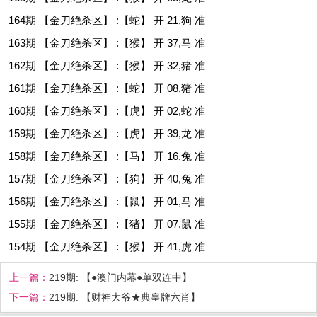
164期 【金刀绝杀区】 :【蛇】 开 21,狗 准
163期 【金刀绝杀区】 :【猴】 开 37,马 准
162期 【金刀绝杀区】 :【猴】 开 32,猪 准
161期 【金刀绝杀区】 :【蛇】 开 08,猪 准
160期 【金刀绝杀区】 :【虎】 开 02,蛇 准
159期 【金刀绝杀区】 :【虎】 开 39,龙 准
158期 【金刀绝杀区】 :【马】 开 16,兔 准
157期 【金刀绝杀区】 :【狗】 开 40,兔 准
156期 【金刀绝杀区】 :【鼠】 开 01,马 准
155期 【金刀绝杀区】 :【猪】 开 07,鼠 准
154期 【金刀绝杀区】 :【猴】 开 41,虎 准
上一篇：
219期: 【●澳门内幕●单双连中】
下一篇：
219期: 【财神大爷★典皇牌六肖】