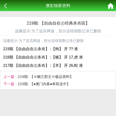
澳彩独家资料
219期: 【自由自在㊣经典杀肖區】
温馨提示:为了提高网速，部分连错期数记录已删除
温馨提示:为了提高网速，部分连错期数记录已删除
219期 【自由自在㊣杀肖】 :【狗】 开 ?? 准
218期 【自由自在㊣杀肖】 :【猴】 开 17,虎 准
217期 【自由自在㊣杀肖】 :【羊】 开 26,蛇 准
上一篇：
219期: 【※幽兰郡主※极品资料】
下一篇：
219期: 【●澳门内幕●单双连中】