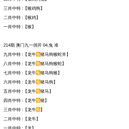
三肖中特 :【猴鸡狗】
二肖中特 :【猴鸡】
一肖中特 :【猴】
214期 澳门九一俏开 04,兔 准
九肖中特 :【龙牛
兔
猪马狗猴蛇羊】
八肖中特 :【龙牛
兔
猪马狗猴蛇】
七肖中特 :【龙牛
兔
猪马狗猴】
六肖中特 :【龙牛
兔
猪马狗】
五肖中特 :【龙牛
兔
猪马】
四肖中特 :【龙牛
兔
猪】
三肖中特 :【龙牛
兔
】
二肖中特 :【龙牛】
一肖中特 :【龙】