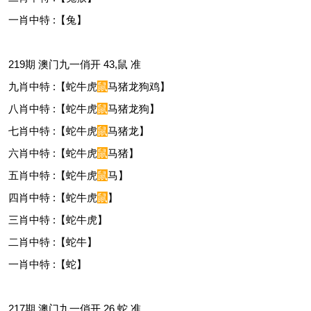
一肖中特 :【兔】
219期 澳门九一俏开 43,鼠 准
九肖中特 :【蛇牛虎
鼠
马猪龙狗鸡】
八肖中特 :【蛇牛虎
鼠
马猪龙狗】
七肖中特 :【蛇牛虎
鼠
马猪龙】
六肖中特 :【蛇牛虎
鼠
马猪】
五肖中特 :【蛇牛虎
鼠
马】
四肖中特 :【蛇牛虎
鼠
】
三肖中特 :【蛇牛虎】
二肖中特 :【蛇牛】
一肖中特 :【蛇】
217期 澳门九一俏开 26,蛇 准