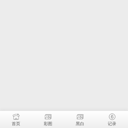
首页
彩图
黑白
记录