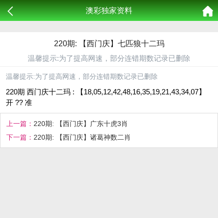
澳彩独家资料
220期: 【西门庆】七匹狼十二玛
温馨提示:为了提高网速，部分连错期数记录已删除
温馨提示:为了提高网速，部分连错期数记录已删除
220期 西门庆十二玛 : 【18,05,12,42,48,16,35,19,21,43,34,07】
开 ?? 准
上一篇：
220期: 【西门庆】广东十虎3肖
下一篇：
220期: 【西门庆】诸葛神数二肖