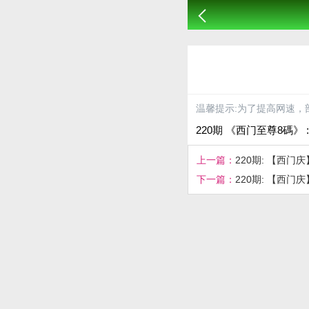
温馨提示:为了提高网速，
220期 《西门至尊8碼》 : 【48
上一篇：
220期: 【西
下一篇：
220期: 【西门