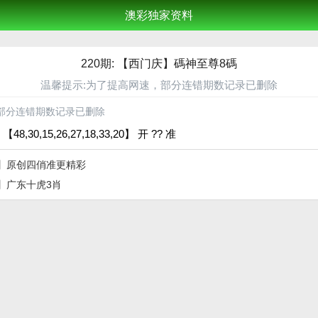
澳彩独家资料
220期: 【西门庆】碼神至尊8碼
温馨提示:为了提高网速，部分连错期数记录已删除
部分连错期数记录已删除
,30,15,26,27,18,33,20】 开 ?? 准
门庆】原创四俏准更精彩
庆】广东十虎3肖