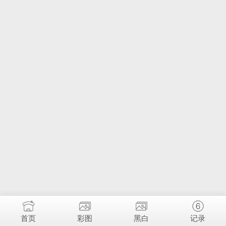
首页
彩图
黑白
记录