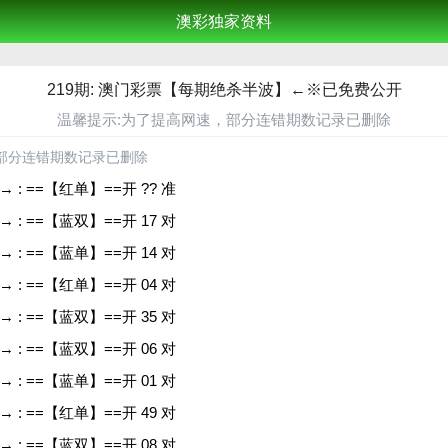
澳彩独家资料
219期: 澳门彩票【每期绝杀半波】←※已免费公开
温馨提示:为了提高网速，部分连错期数记录已删除
部分连错期数记录已删除
 : ==【红单】==开 ?? 准
 : ==【蓝双】==开 17 对
 : ==【蓝单】==开 14 对
 : ==【红单】==开 04 对
 : ==【蓝双】==开 35 对
 : ==【蓝双】==开 06 对
 : ==【蓝单】==开 01 对
 : ==【红单】==开 49 对
 : ==【蓝双】==开 08 对