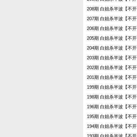
208期 白姐杀半波【不开→
207期 白姐杀半波【不开→
206期 白姐杀半波【不开→
205期 白姐杀半波【不开→
204期 白姐杀半波【不开→
203期 白姐杀半波【不开→
202期 白姐杀半波【不开→
201期 白姐杀半波【不开→
199期 白姐杀半波【不开→
198期 白姐杀半波【不开→
196期 白姐杀半波【不开→
195期 白姐杀半波【不开→
194期 白姐杀半波【不开→
193期 白姐杀半波【不开→