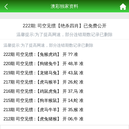
澳彩独家资料
222期: 司空见惯【绝杀四肖】已免费公开
温馨提示:为了提高网速，部分连错期数记录已删除
温馨提示:为了提高网速，部分连错期数记录已删除
222期 司空见惯 :【兔猴虎鸡】 开 ?? 准
220期 司空见惯 :【狗猪兔牛】 开 48,羊 准
219期 司空见惯 :【龙猪马兔】 开 43,鼠 准
217期 司空见惯 :【虎马猴羊】 开 26,蛇 准
216期 司空见惯 :【鸡鼠虎兔】 开 37,马 准
215期 司空见惯 :【狗羊猴鼠】 开 14,蛇 准
213期 司空见惯 :【虎马牛羊】 开 35,猴 准
212期 司空见惯 :【虎兔猪猴】 开 06,牛 准