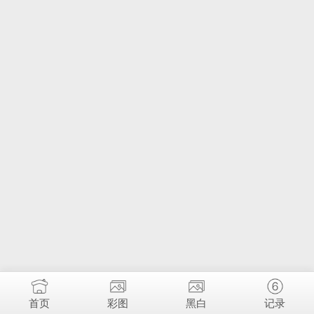
首页
彩图
黑白
记录