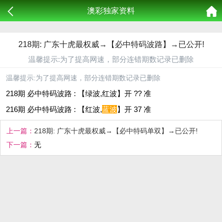
澳彩独家资料
218期: 广东十虎最权威→【必中特码波路】→已公开!
温馨提示:为了提高网速，部分连错期数记录已删除
温馨提示:为了提高网速，部分连错期数记录已删除
218期 必中特码波路 : 【绿波,红波】开 ?? 准
216期 必中特码波路 : 【红波,
蓝波
】开 37 准
上一篇：
218期: 广东十虎最权威→【必中特码单双】→已公开!
下一篇：
无