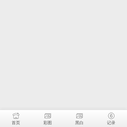
首页
彩图
黑白
记录