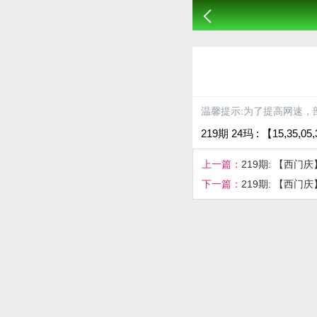
温馨提示:为了提高网速，
219期 24玛 : 【15,35,05,3
上一篇：
219期: 【西门
下一篇：
219期: 【西