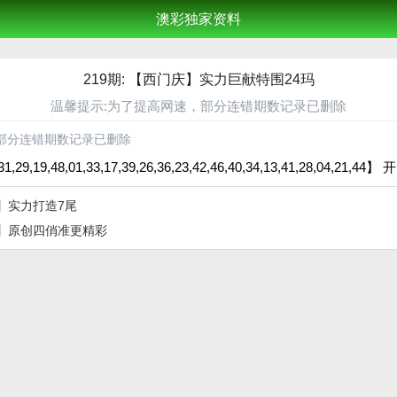
澳彩独家资料
219期: 【西门庆】实力巨献特围24玛
温馨提示:为了提高网速，部分连错期数记录已删除
部分连错期数记录已删除
1,29,19,48,01,33,17,39,26,36,23,42,46,40,34,13,41,28,04,21,44】 
庆】实力打造7尾
门庆】原创四俏准更精彩