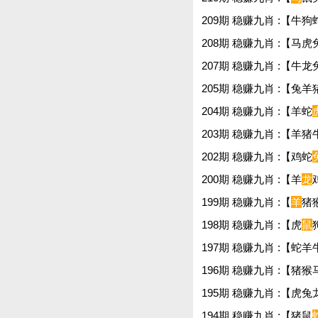
209期 稳赚九肖 :【牛狗
208期 稳赚九肖 :【马
207期 稳赚九肖 :【牛
205期 稳赚九肖 :【兔羊
204期 稳赚九肖 :【羊蛇
203期 稳赚九肖 :【羊猪
202期 稳赚九肖 :【鸡蛇
200期 稳赚九肖 :【羊
龙
199期 稳赚九肖 :【
羊
猪
198期 稳赚九肖 :【虎
鼠
197期 稳赚九肖 :【蛇
196期 稳赚九肖 :【猪
195期 稳赚九肖 :【虎兔
194期 稳赚九肖 :【猪鼠