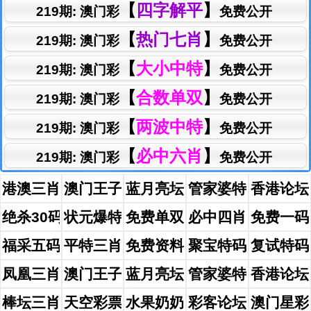
【
四字解平
】
219
期: 澳门彩
免费公开
【
热门七肖
】
219
期: 澳门彩
免费公开
【
大小中特
】
219
期: 澳门彩
免费公开
【
合数单双
】
219
期: 澳门彩
免费公开
【
两波中特
】
219
期: 澳门彩
免费公开
【
必中六肖
】
219
期: 澳门彩
免费公开
港澳三肖
澳门王子
蓝月亮坛
管家婆特
香港论坛
绝杀30码
状元爆特
免费单双
必中四肖
免费一码
福采五码
平特三肖
免费资料
聚宝特码
复试特码
凤凰三肖
澳门王子
蓝月亮坛
管家婆特
香港论坛
棒坛三肖
天空彩票
水果奶奶
彩客论坛
澳门星彩