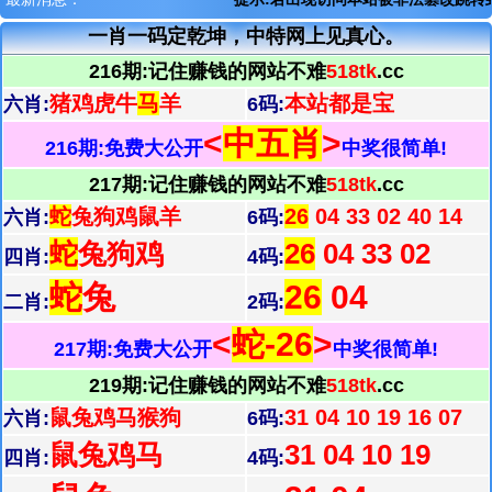
一肖一码定乾坤，中特网上见真心。
216期:记住赚钱的网站不难
518tk
.cc
猪鸡虎牛
马
羊
本站都是宝
六肖:
6码:
<
中五肖
>
216期:免费大公开
中奖很简单!
217期:记住赚钱的网站不难
518tk
.cc
蛇
兔狗鸡鼠羊
26
04 33 02 40 14
六肖:
6码:
蛇
兔狗鸡
26
04 33 02
四肖:
4码:
蛇
兔
26
04
二肖:
2码:
<
蛇-26
>
217期:免费大公开
中奖很简单!
219期:记住赚钱的网站不难
518tk
.cc
鼠兔鸡马猴狗
31 04 10 19 16 07
六肖:
6码:
鼠兔鸡马
31 04 10 19
四肖:
4码: