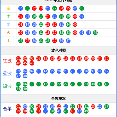
2026年五行对照
金
04
05
12
13
26
27
34
35
42
43
木
08
09
16
17
24
25
38
39
46
47
水
01
14
15
22
23
30
31
44
45
火
02
03
10
11
18
19
32
33
40
41
48
49
土
06
07
20
21
28
29
36
37
波色对照
01
02
07
08
12
13
18
19
23
24
29
30
34
35
红波
40
45
46
03
04
09
10
14
15
20
25
26
31
36
37
41
42
蓝波
47
48
05
06
11
16
17
21
22
27
28
32
33
38
39
43
绿波
44
49
合数单双
01
03
05
07
09
10
12
14
16
18
21
23
25
27
合单
29
30
32
34
36
38
41
43
45
47
49