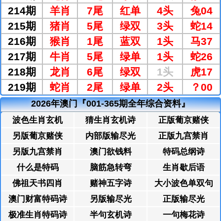
214期
羊肖
7尾
红单
4头
兔04
215期
猪肖
5尾
绿双
3头
蛇14
216期
猴肖
1尾
蓝双
1头
马37
217期
牛肖
5尾
绿单
1头
蛇26
218期
龙肖
6尾
绿双
1头
虎17
219期
蛇肖
2尾
绿单
2头
？00
2026年澳门『001-365期全年综合资料』
波色生肖玄机
猜生肖玄机诗
正版葡京赌侠
另版葡京赌侠
内部版输尽光
正版九宫禁肖
另版九宫禁肖
澳门欲钱料
特码总纲诗
什么是特码
脑筋急转弯
生肖歇后语
佛祖天书四肖
赌神五字诗
大小波色单双句
澳门财富特码诗
另版输尽光
正版输尽光
极准生肖特码诗
半句玄机诗
一句梅花诗